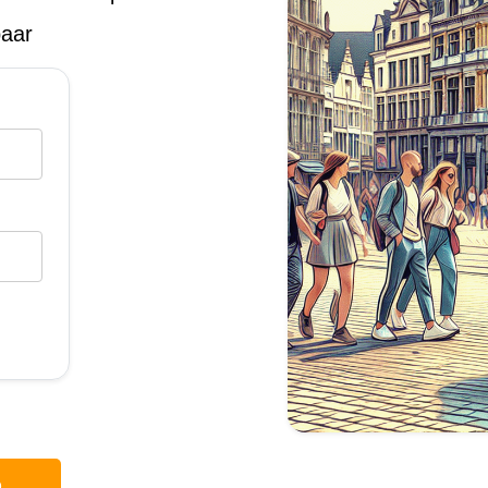
baar
p