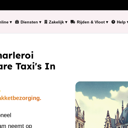
line
▾
Diensten
▾
Zakelijk
▾
Rijden & Vloot
▾
Help
arleroi
re Taxi's In
.
akketbezorging.
oneel
eam neemt op