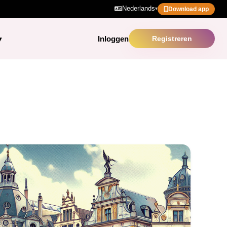
Nederlands
▾
Download app
Inloggen
Registreren
▾