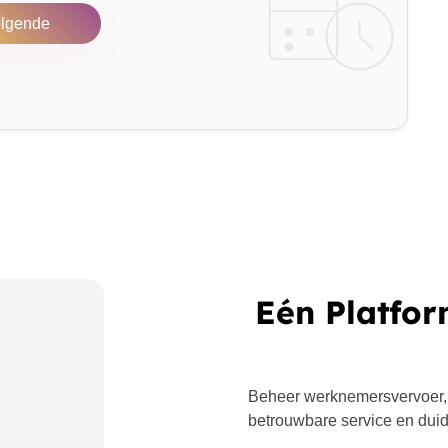
lgende
Eén Platfor
Beheer werknemersvervoer,
betrouwbare service en duide