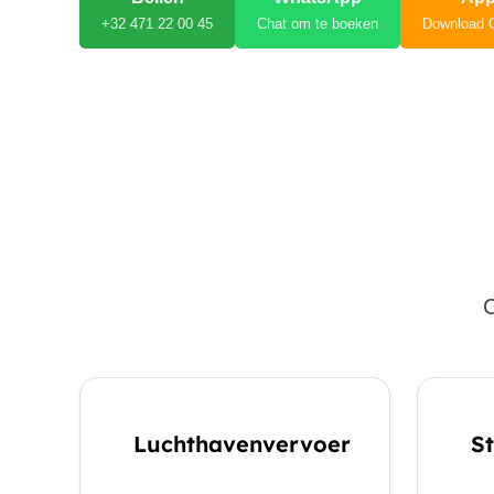
+32 471 22 00 45
Chat om te boeken
Download 
C
Luchthavenvervoer
St