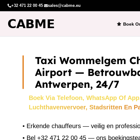
+32 471 22 00 45
·
sales@cabme.eu
Boek On
Taxi Wommelgem Ch
Airport — Betrouwba
Antwerpen, 24/7
Boek Via Telefoon, WhatsApp Of App
Luchthavenvervoer, Stadsritten En P
•
Erkende chauffeurs — veilig en professi
•
Bel +32 471 22 00 45 — ons boekingst