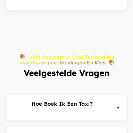
Vind Antwoorden Over Taxibooking,
Pakketbezorging, Betalingen En Meer
Veelgestelde Vragen
Hoe Boek Ik Een Taxi?
▼
Log in op het klantenportaal of de app, voer uw
ophaal- en bestemmingsadres in en dien een
ritverzoek in. Chauffeurs in de buurt sturen u