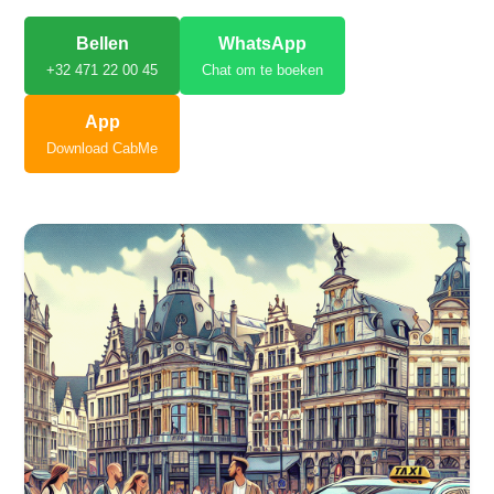
Bellen
WhatsApp
+32 471 22 00 45
Chat om te boeken
App
Download CabMe