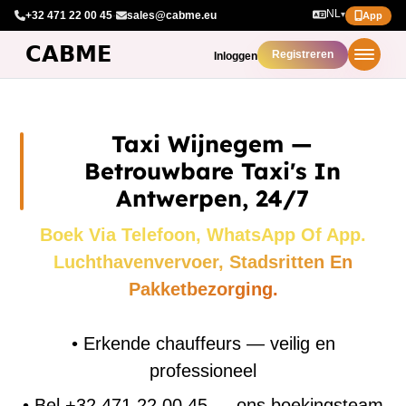
NL
+32 471 22 00 45
·
sales@cabme.eu
▾
App
Registreren
Inloggen
Taxi Wijnegem —
Betrouwbare Taxi's In
Antwerpen, 24/7
Boek Via Telefoon, WhatsApp Of App.
Luchthavenvervoer, Stadsritten En
Pakketbezorging.
•
Erkende chauffeurs — veilig en
professioneel
•
Bel +32 471 22 00 45 — ons boekingsteam