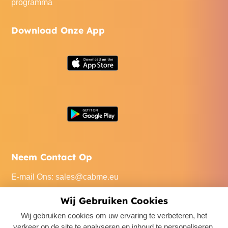
programma
Download Onze App
Neem Contact Op
E-mail Ons
:
sales@cabme.eu
Bel Ons
: +32 471 22 0045
Wij Gebruiken Cookies
Ons Kantoor
: De Keyserlei 60C/1301, 2018 Antwerpen,
Wij gebruiken cookies om uw ervaring te verbeteren, het
Belgium
verkeer op de site te analyseren en inhoud te personaliseren.