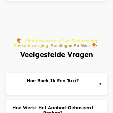
Vind Antwoorden Over Taxibooking,
Pakketbezorging, Betalingen En Meer
Veelgestelde Vragen
Hoe Boek Ik Een Taxi?
▼
Log in op het klantenportaal of de app, voer uw
ophaal- en bestemmingsadres in en dien een
ritverzoek in. Chauffeurs in de buurt sturen u
Hoe Werkt Het Aanbod-Gebaseerd
aanbiedingen. Kies de beste aanbieding en
Boeken?