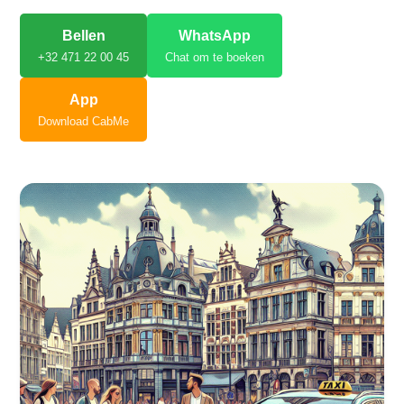
Bellen
WhatsApp
+32 471 22 00 45
Chat om te boeken
App
Download CabMe