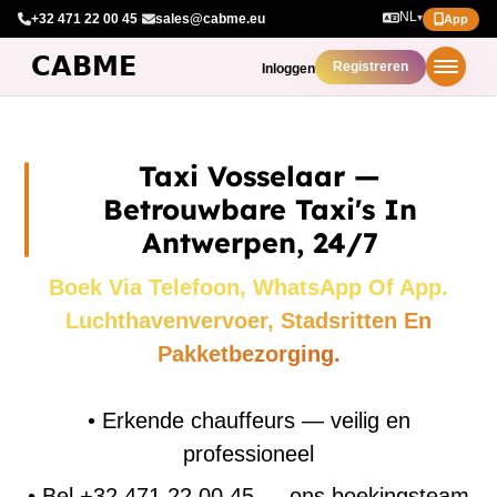
NL
+32 471 22 00 45
·
sales@cabme.eu
▾
App
Registreren
Inloggen
Taxi Vosselaar —
Betrouwbare Taxi's In
Antwerpen, 24/7
Boek Via Telefoon, WhatsApp Of App.
Luchthavenvervoer, Stadsritten En
Pakketbezorging.
•
Erkende chauffeurs — veilig en
professioneel
•
Bel +32 471 22 00 45 — ons boekingsteam