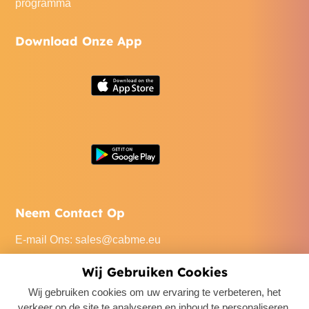
programma
Download Onze App
Neem Contact Op
E-mail Ons
:
sales@cabme.eu
Bel Ons
: +32 471 22 0045
Wij Gebruiken Cookies
Ons Kantoor
: De Keyserlei 60C/1301, 2018 Antwerpen,
Wij gebruiken cookies om uw ervaring te verbeteren, het
Belgium
verkeer op de site te analyseren en inhoud te personaliseren.