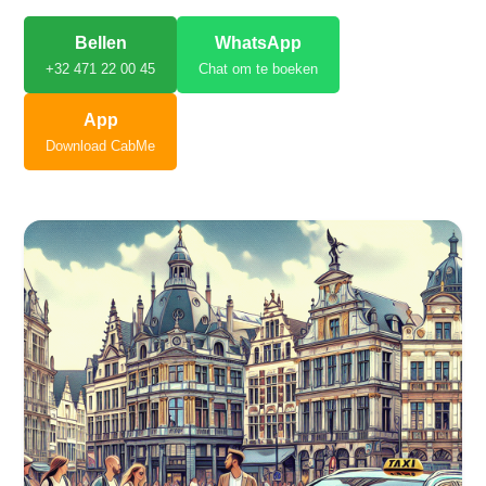
Bellen
WhatsApp
+32 471 22 00 45
Chat om te boeken
App
Download CabMe