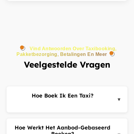
Vind Antwoorden Over Taxibooking,
Pakketbezorging, Betalingen En Meer
Veelgestelde Vragen
Hoe Boek Ik Een Taxi?
▼
Log in op het klantenportaal of de app, voer uw
ophaal- en bestemmingsadres in en dien een
ritverzoek in. Chauffeurs in de buurt sturen u
Hoe Werkt Het Aanbod-Gebaseerd
aanbiedingen. Kies de beste aanbieding en
Boeken?