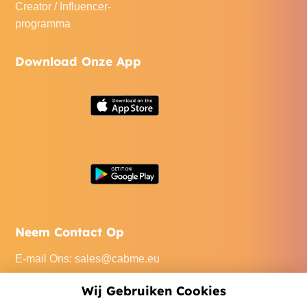
Creator / Influencer-
programma
Download Onze App
Neem Contact Op
E-mail Ons
:
sales@cabme.eu
Bel Ons
: +32 471 22 0045
Wij Gebruiken Cookies
Ons Kantoor
: De Keyserlei 60C/1301, 2018 Antwerpen,