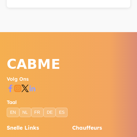
Bereik ons via WhatsApp, telefoon of het
contactformulier op onze website.
Volg Ons
Taal
EN
NL
FR
DE
ES
Snelle Links
Chauffeurs