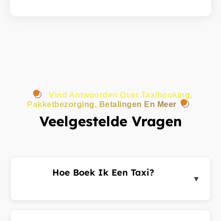
Vind Antwoorden Over Taxibooking,
Pakketbezorging, Betalingen En Meer
Veelgestelde Vragen
Hoe Boek Ik Een Taxi?
▼
Log in op het klantenportaal of de app, voer uw
ophaal- en bestemmingsadres in en dien een
ritverzoek in. Chauffeurs in de buurt sturen u