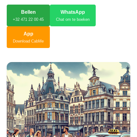
Bellen
WhatsApp
+32 471 22 00 45
Chat om te boeken
App
Download CabMe