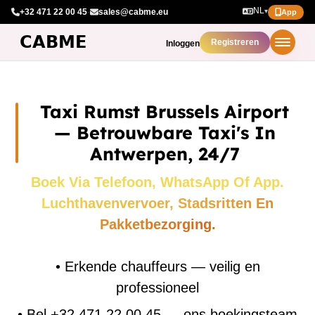
NL
+32 471 22 00 45
·
sales@cabme.eu
▾
App
Registreren
Inloggen
Taxi Rumst Brussels Airport
— Betrouwbare Taxi's In
Antwerpen, 24/7
Boek Via Telefoon, WhatsApp Of App.
Luchthavenvervoer, Stadsritten En
Pakketbezorging.
•
Erkende chauffeurs — veilig en
professioneel
•
Bel +32 471 22 00 45 — ons boekingsteam