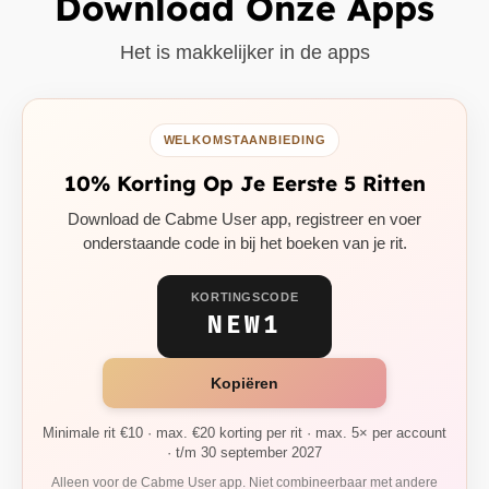
Download Onze Apps
Het is makkelijker in de apps
WELKOMSTAANBIEDING
10% Korting Op Je Eerste 5 Ritten
Download de Cabme User app, registreer en voer
onderstaande code in bij het boeken van je rit.
KORTINGSCODE
NEW1
Kopiëren
Minimale rit €10 · max. €20 korting per rit · max. 5× per account
· t/m 30 september 2027
Alleen voor de Cabme User app. Niet combineerbaar met andere