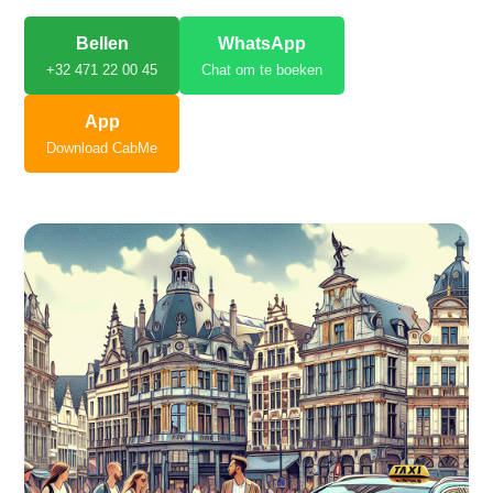
Bellen
WhatsApp
+32 471 22 00 45
Chat om te boeken
App
Download CabMe