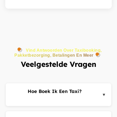
Vind Antwoorden Over Taxibooking,
Pakketbezorging, Betalingen En Meer
Veelgestelde Vragen
Hoe Boek Ik Een Taxi?
▼
Log in op het klantenportaal of de app, voer uw
ophaal- en bestemmingsadres in en dien een
ritverzoek in. Chauffeurs in de buurt sturen u