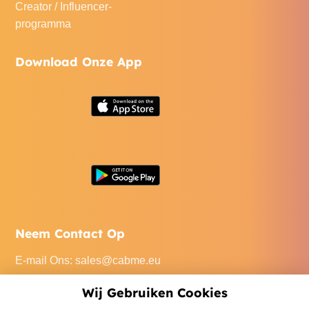
Creator / Influencer-
programma
Download Onze App
Neem Contact Op
E-mail Ons
:
sales@cabme.eu
Bel Ons
: +32 471 22 0045
Wij Gebruiken Cookies
Ons Kantoor
: De Keyserlei 60C/1301, 2018 Antwerpen,