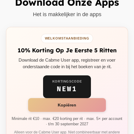
Download Onze Apps
Het is makkelijker in de apps
WELKOMSTAANBIEDING
10% Korting Op Je Eerste 5 Ritten
Download de Cabme User app, registreer en voer
onderstaande code in bij het boeken van je rit.
KORTINGSCODE
NEW1
Kopiëren
Minimale rit €10 · max. €20 korting per rit · max. 5× per account
· t/m 30 september 2027
Alleen voor de Cabme User app. Niet combineerbaar met andere