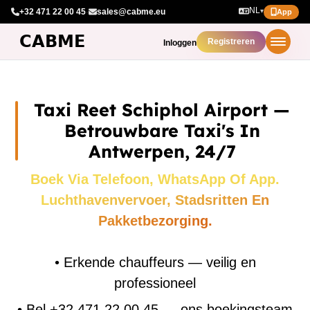
NL
+32 471 22 00 45
·
sales@cabme.eu
▾
App
Registreren
Inloggen
Taxi Reet Schiphol Airport —
Betrouwbare Taxi's In
Antwerpen, 24/7
Boek Via Telefoon, WhatsApp Of App.
Luchthavenvervoer, Stadsritten En
Pakketbezorging.
•
Erkende chauffeurs — veilig en
professioneel
•
Bel +32 471 22 00 45 — ons boekingsteam