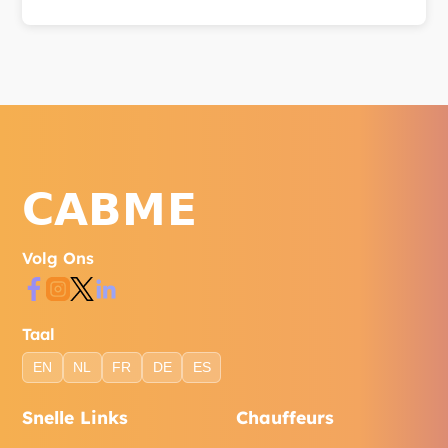
Bereik ons via WhatsApp, telefoon of het
contactformulier op onze website.
Volg Ons
Taal
EN
NL
FR
DE
ES
Snelle Links
Chauffeurs