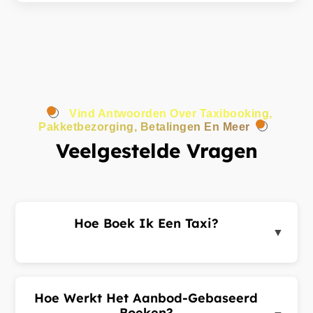
Vind Antwoorden Over Taxibooking,
Pakketbezorging, Betalingen En Meer
Veelgestelde Vragen
Hoe Boek Ik Een Taxi?
▼
Log in op het klantenportaal of de app, voer uw
ophaal- en bestemmingsadres in en dien een
ritverzoek in. Chauffeurs in de buurt sturen u
Hoe Werkt Het Aanbod-Gebaseerd
aanbiedingen. Kies de beste aanbieding en
Boeken?