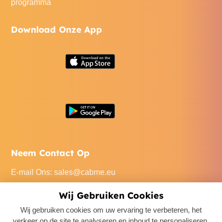
programma
Download Onze App
Neem Contact Op
E-mail Ons
:
sales@cabme.eu
Bel Ons
: +32 471 22 0045
Wij Gebruiken Cookies
Ons Kantoor
: De Keyserlei 60C/1301, 2018 Antwerpen,
Wij gebruiken cookies om uw ervaring te verbeteren, het
Belgium
verkeer op de site te analyseren en inhoud te personaliseren.