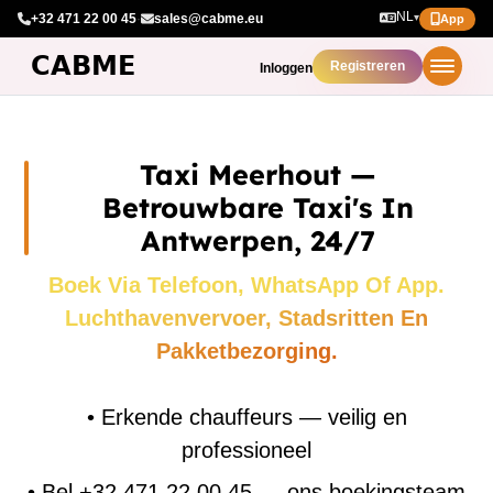
NL
+32 471 22 00 45
·
sales@cabme.eu
▾
App
Registreren
Inloggen
Taxi Meerhout —
Betrouwbare Taxi's In
Antwerpen, 24/7
Boek Via Telefoon, WhatsApp Of App.
Luchthavenvervoer, Stadsritten En
Pakketbezorging.
•
Erkende chauffeurs — veilig en
professioneel
•
Bel +32 471 22 00 45 — ons boekingsteam