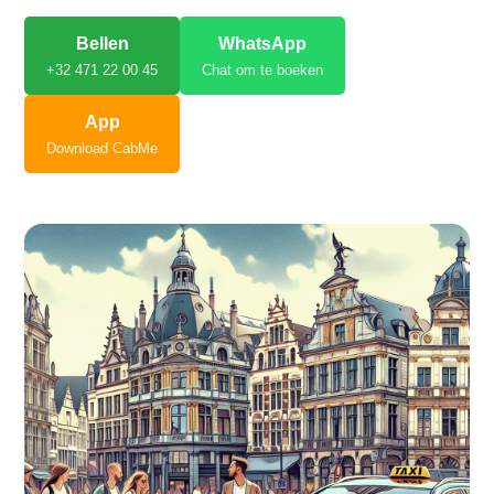
Bellen
WhatsApp
+32 471 22 00 45
Chat om te boeken
App
Download CabMe