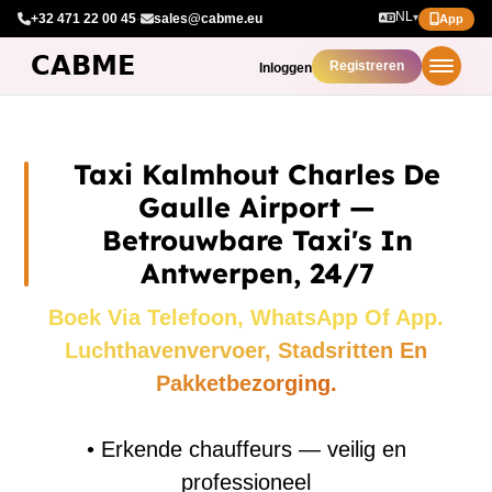
NL
+32 471 22 00 45
·
sales@cabme.eu
▾
App
Registreren
Inloggen
Taxi Kalmhout Charles De
Gaulle Airport —
Betrouwbare Taxi's In
Antwerpen, 24/7
Boek Via Telefoon, WhatsApp Of App.
Luchthavenvervoer, Stadsritten En
Pakketbezorging.
•
Erkende chauffeurs — veilig en
professioneel