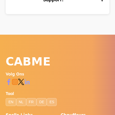
▼
Bereik ons via WhatsApp, telefoon of het
contactformulier op onze website.
Volg Ons
Taal
EN
NL
FR
DE
ES
Snelle Links
Chauffeurs