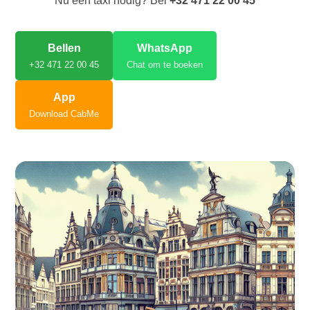
Nu een taxi nodig? Bel
+32 471 22 00 45
Bellen
WhatsApp
+32 471 22 00 45
Chat om te boeken
App
Download CabMe