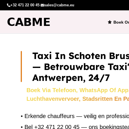
+32 471 22 00 45
·
sales@cabme.eu
Boek On
Taxi In Schoten Brus
— Betrouwbare Taxi'
Antwerpen, 24/7
Boek Via Telefoon, WhatsApp Of App
Luchthavenvervoer, Stadsritten En P
•
Erkende chauffeurs — veilig en professi
•
Bel +32 471 22 00 45 — ons boekingst