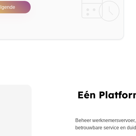
lgende
Eén Platfor
Beheer werknemersvervoer,
betrouwbare service en duide