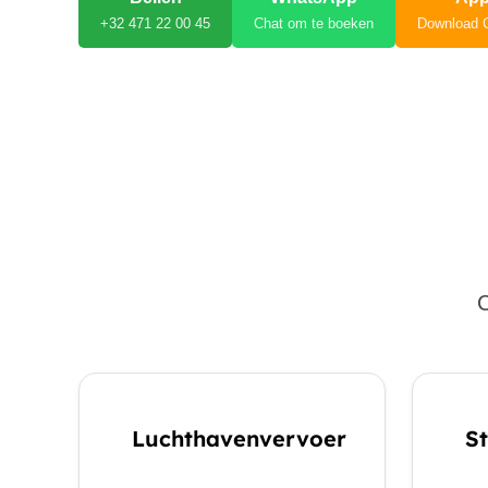
+32 471 22 00 45
Chat om te boeken
Download 
C
Luchthavenvervoer
St