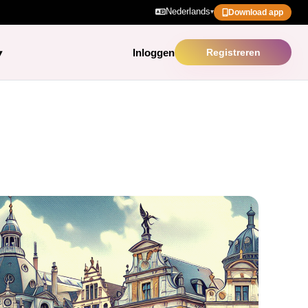
Nederlands
▾
Download app
Inloggen
Registreren
▾