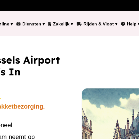
line
▾
Diensten
▾
Zakelijk
▾
Rijden & Vloot
▾
Help
sels Airport
s In
.
akketbezorging.
oneel
eam neemt op