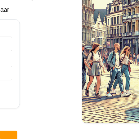
baar
p