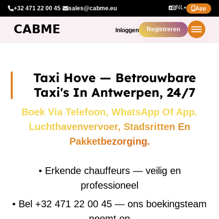
NL
+32 471 22 00 45
·
sales@cabme.eu
▾
App
Registreren
Inloggen
Taxi Hove — Betrouwbare
Taxi's In Antwerpen, 24/7
Boek Via Telefoon, WhatsApp Of App.
Luchthavenvervoer, Stadsritten En
Pakketbezorging.
•
Erkende chauffeurs — veilig en
professioneel
•
Bel +32 471 22 00 45 — ons boekingsteam
neemt op