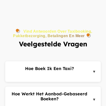
Vind Antwoorden Over Taxibooking,
Pakketbezorging, Betalingen En Meer
Veelgestelde Vragen
Hoe Boek Ik Een Taxi?
▼
Log in op het klantenportaal of de app, voer uw
ophaal- en bestemmingsadres in en dien een
ritverzoek in. Chauffeurs in de buurt sturen u
Hoe Werkt Het Aanbod-Gebaseerd
aanbiedingen. Kies de beste aanbieding en
Boeken?
▼
bevestig uw rit.