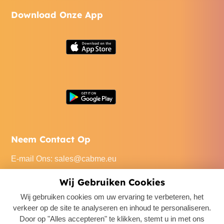
Download Onze App
Neem Contact Op
E-mail Ons
:
sales@cabme.eu
Bel Ons
: +32 471 22 0045
Wij Gebruiken Cookies
Ons Kantoor
: De Keyserlei 60C/1301, 2018 Antwerpen,
Wij gebruiken cookies om uw ervaring te verbeteren, het
Belgium
verkeer op de site te analyseren en inhoud te personaliseren.
Door op "Alles accepteren" te klikken, stemt u in met ons