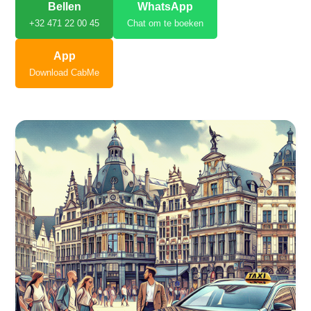
Bellen
WhatsApp
+32 471 22 00 45
Chat om te boeken
App
Download CabMe