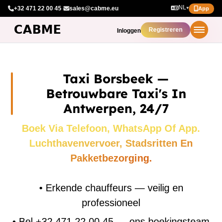
NL
+32 471 22 00 45
·
sales@cabme.eu
▾
App
Registreren
Inloggen
Taxi Borsbeek —
Betrouwbare Taxi's In
Antwerpen, 24/7
Boek Via Telefoon, WhatsApp Of App.
Luchthavenvervoer, Stadsritten En
Pakketbezorging.
•
Erkende chauffeurs — veilig en
professioneel
•
Bel +32 471 22 00 45 — ons boekingsteam