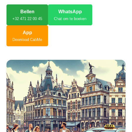
Bellen
WhatsApp
+32 471 22 00 45
Chat om te boeken
App
Download CabMe