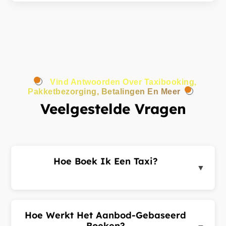
Vind Antwoorden Over Taxibooking,
Pakketbezorging, Betalingen En Meer
Veelgestelde Vragen
Hoe Boek Ik Een Taxi?
▼
Log in op het klantenportaal of de app, voer uw
ophaal- en bestemmingsadres in en dien een
ritverzoek in. Chauffeurs in de buurt sturen u
Hoe Werkt Het Aanbod-Gebaseerd
aanbiedingen. Kies de beste aanbieding en
Boeken?