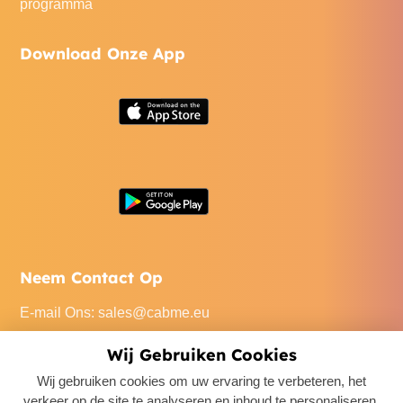
programma
Download Onze App
Neem Contact Op
E-mail Ons
:
sales@cabme.eu
Bel Ons
: +32 471 22 0045
Wij Gebruiken Cookies
Ons Kantoor
: De Keyserlei 60C/1301, 2018 Antwerpen,
Wij gebruiken cookies om uw ervaring te verbeteren, het
Belgium
verkeer op de site te analyseren en inhoud te personaliseren.