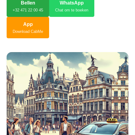
Bellen
WhatsApp
+32 471 22 00 45
Chat om te boeken
App
Download CabMe