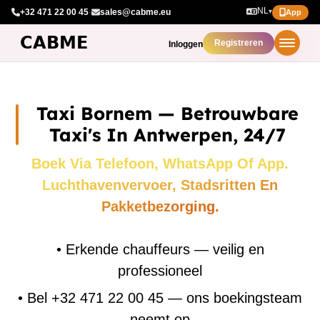
NL
+32 471 22 00 45
·
sales@cabme.eu
▾
App
Registreren
Inloggen
Taxi Bornem — Betrouwbare
Taxi's In Antwerpen, 24/7
Boek Via Telefoon, WhatsApp Of App.
Luchthavenvervoer, Stadsritten En
Pakketbezorging.
•
Erkende chauffeurs — veilig en
professioneel
•
Bel +32 471 22 00 45 — ons boekingsteam
neemt op