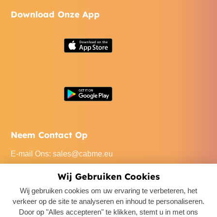
Download Onze App
Neem Contact Op
E-mail Ons
:
sales@cabme.eu
Bel Ons
: +32 471 22 0045
Wij Gebruiken Cookies
Ons Kantoor
: De Keyserlei 60C/1301, 2018 Antwerpen,
Wij gebruiken cookies om uw ervaring te verbeteren, het
Belgium
verkeer op de site te analyseren en inhoud te personaliseren.
Door op "Alles accepteren" te klikken, stemt u in met ons