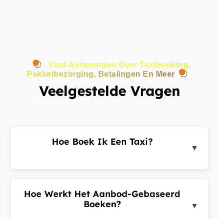
Vind Antwoorden Over Taxibooking,
Pakketbezorging, Betalingen En Meer
Veelgestelde Vragen
Hoe Boek Ik Een Taxi?
▼
Log in op het klantenportaal of de app, voer uw
ophaal- en bestemmingsadres in en dien een
ritverzoek in. Chauffeurs in de buurt sturen u
Hoe Werkt Het Aanbod-Gebaseerd
aanbiedingen. Kies de beste aanbieding en
Boeken?
▼
bevestig uw rit.