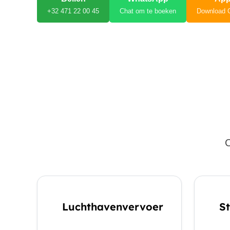
+32 471 22 00 45
Chat om te boeken
Download 
C
Luchthavenvervoer
St