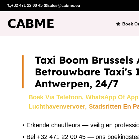
+32 471 22 00 45
·
sales@cabme.eu
Boek On
Taxi Boom Brussels 
Betrouwbare Taxi's 
Antwerpen, 24/7
Boek Via Telefoon, WhatsApp Of App
Luchthavenvervoer, Stadsritten En P
•
Erkende chauffeurs — veilig en professi
•
Bel +32 471 22 00 45 — ons boekingst