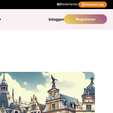
Nederlands
▾
Download app
Inloggen
Registreren
▾