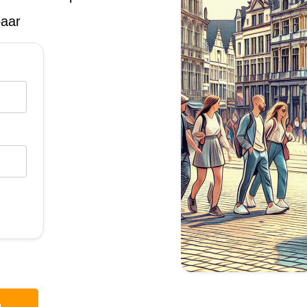
baar
p