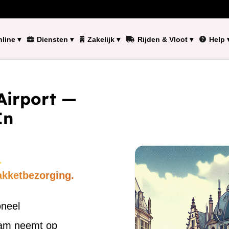
line
▾
Diensten
▾
Zakelijk
▾
Rijden & Vloot
▾
Help
Airport —
In
.
akketbezorging.
oneel
eam neemt op