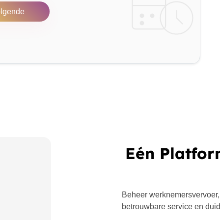
lgende
Eén Platfor
Beheer werknemersvervoer,
betrouwbare service en duide