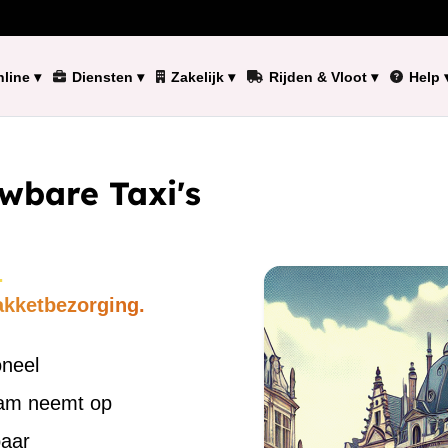
line
▾
Diensten
▾
Zakelijk
▾
Rijden & Vloot
▾
Help
wbare Taxi's
.
akketbezorging.
oneel
eam neemt op
baar