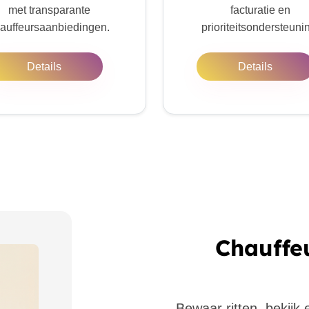
met transparante
facturatie en
auffeursaanbiedingen.
prioriteitsondersteuni
Details
Details
Chauffe
Bewaar ritten, bekijk 