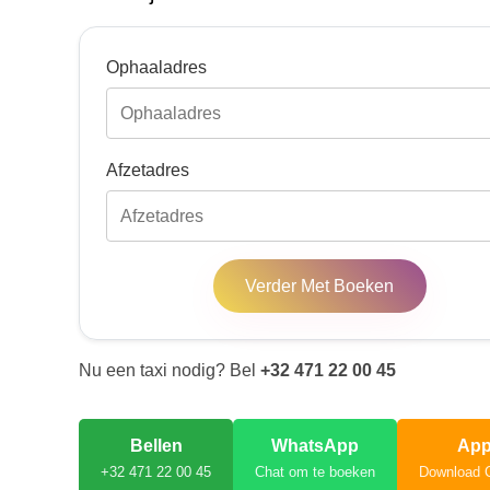
Ophaaladres
Afzetadres
Verder Met Boeken
Nu een taxi nodig? Bel
+32 471 22 00 45
Bellen
WhatsApp
Ap
+32 471 22 00 45
Chat om te boeken
Download 