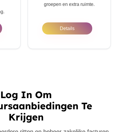
groepen en extra ruimte.
ng.
Details
Log In Om
ursaanbiedingen Te
Krijgen
eerdere ritten en beheer zakelijke facturen