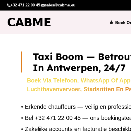
+32 471 22 00 45
·
sales@cabme.eu
Boek On
Taxi Boom — Betrou
In Antwerpen, 24/7
Boek Via Telefoon, WhatsApp Of App
Luchthavenvervoer, Stadsritten En P
•
Erkende chauffeurs — veilig en professi
•
Bel +32 471 22 00 45 — ons boekingst
•
Zakelijke accounts en facturatie beschik