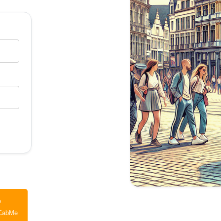
p
CabMe