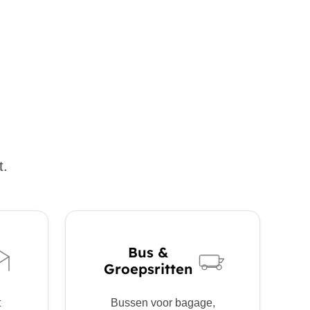
t.
Bus &
Groepsritten
t
Bussen voor bagage,