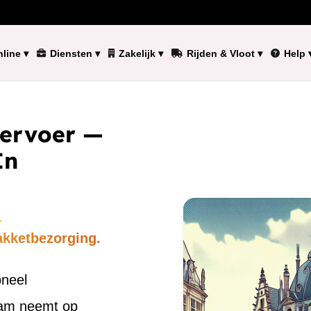
line
▾
Diensten
▾
Zakelijk
▾
Rijden & Vloot
▾
Help
vervoer —
In
.
akketbezorging.
oneel
eam neemt op