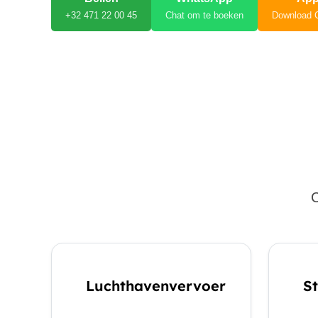
+32 471 22 00 45
Chat om te boeken
Download 
C
Luchthavenvervoer
St