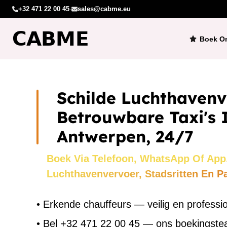
+32 471 22 00 45
·
sales@cabme.eu
Boek On
Schilde Luchthaven
Betrouwbare Taxi's 
Antwerpen, 24/7
Boek Via Telefoon, WhatsApp Of App
Luchthavenvervoer, Stadsritten En P
•
Erkende chauffeurs — veilig en professi
•
Bel +32 471 22 00 45 — ons boekingst