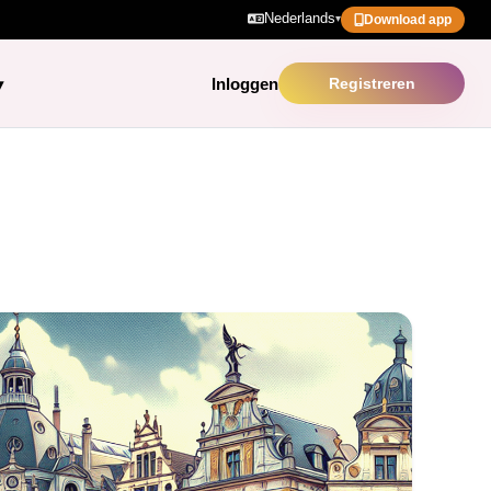
Nederlands
▾
Download app
Inloggen
Registreren
▾