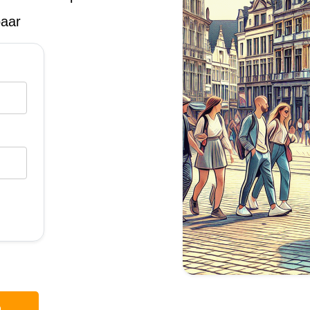
baar
p