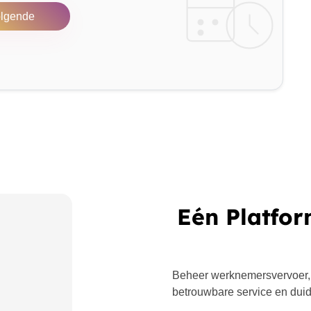
lgende
Eén Platfor
Beheer werknemersvervoer,
betrouwbare service en duide