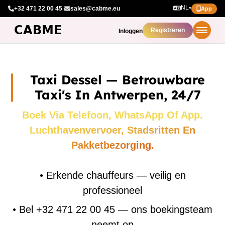
NL
+32 471 22 00 45
·
sales@cabme.eu
▾
App
Registreren
Inloggen
Taxi Dessel — Betrouwbare
Taxi's In Antwerpen, 24/7
Boek Via Telefoon, WhatsApp Of App.
Luchthavenvervoer, Stadsritten En
Pakketbezorging.
•
Erkende chauffeurs — veilig en
professioneel
•
Bel +32 471 22 00 45 — ons boekingsteam
neemt op