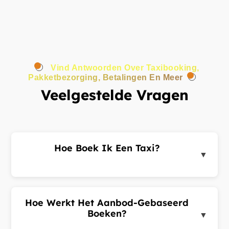
Vind Antwoorden Over Taxibooking,
Pakketbezorging, Betalingen En Meer
Veelgestelde Vragen
Hoe Boek Ik Een Taxi?
▼
Log in op het klantenportaal of de app, voer uw
ophaal- en bestemmingsadres in en dien een
ritverzoek in. Chauffeurs in de buurt sturen u
Hoe Werkt Het Aanbod-Gebaseerd
aanbiedingen. Kies de beste aanbieding en
Boeken?
▼
bevestig uw rit.