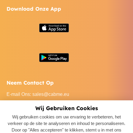
Download Onze App
Neem Contact Op
E-mail Ons
:
sales@cabme.eu
Bel Ons
: +32 471 22 0045
Wij Gebruiken Cookies
Ons Kantoor
: De Keyserlei 60C/1301, 2018 Antwerpen,
Wij gebruiken cookies om uw ervaring te verbeteren, het
Belgium
verkeer op de site te analyseren en inhoud te personaliseren.
Door op "Alles accepteren" te klikken, stemt u in met ons