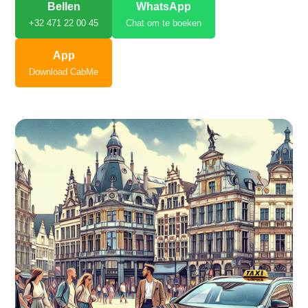
Bellen
WhatsApp
+32 471 22 00 45
Chat om te boeken
App
Download CabMe