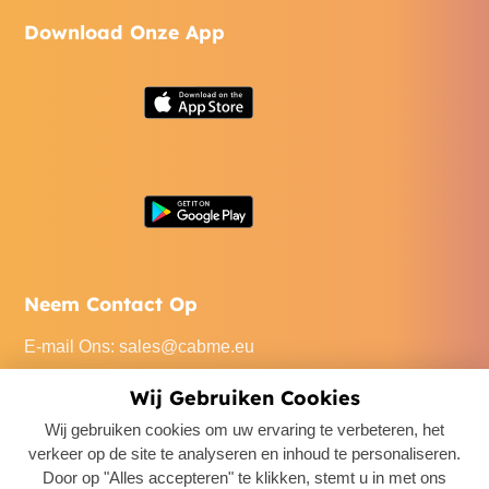
Download Onze App
Neem Contact Op
E-mail Ons
:
sales@cabme.eu
Bel Ons
: +32 471 22 0045
Wij Gebruiken Cookies
Ons Kantoor
: De Keyserlei 60C/1301, 2018 Antwerpen,
Wij gebruiken cookies om uw ervaring te verbeteren, het
Belgium
verkeer op de site te analyseren en inhoud te personaliseren.
Door op "Alles accepteren" te klikken, stemt u in met ons