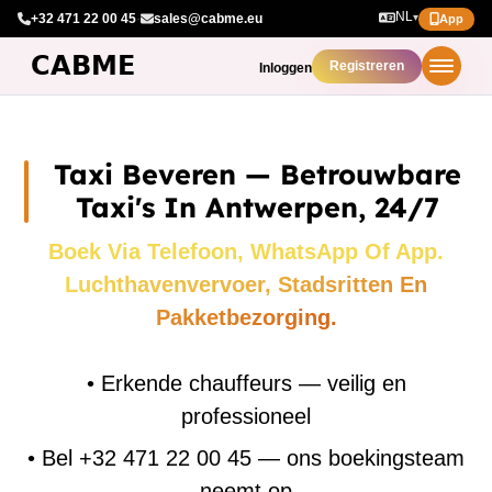
NL
+32 471 22 00 45
·
sales@cabme.eu
▾
App
Registreren
Inloggen
Taxi Beveren — Betrouwbare
Taxi's In Antwerpen, 24/7
Boek Via Telefoon, WhatsApp Of App.
Luchthavenvervoer, Stadsritten En
Pakketbezorging.
•
Erkende chauffeurs — veilig en
professioneel
•
Bel +32 471 22 00 45 — ons boekingsteam
neemt op