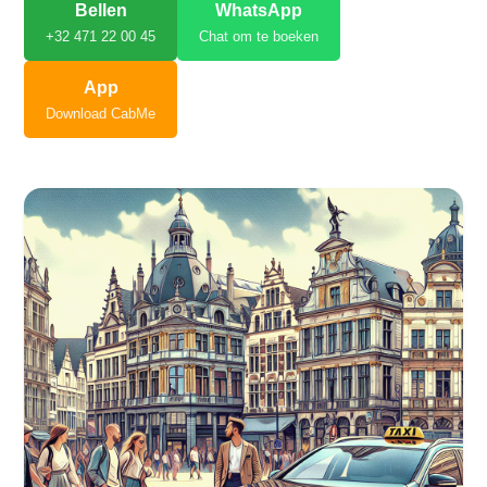
Bellen
WhatsApp
+32 471 22 00 45
Chat om te boeken
App
Download CabMe