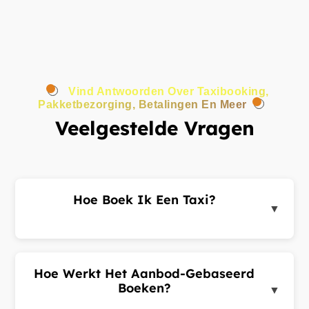
Vind Antwoorden Over Taxibooking,
Pakketbezorging, Betalingen En Meer
Veelgestelde Vragen
Hoe Boek Ik Een Taxi?
▼
Log in op het klantenportaal of de app, voer uw
ophaal- en bestemmingsadres in en dien een
ritverzoek in. Chauffeurs in de buurt sturen u
Hoe Werkt Het Aanbod-Gebaseerd
aanbiedingen. Kies de beste aanbieding en
Boeken?
▼
bevestig uw rit.