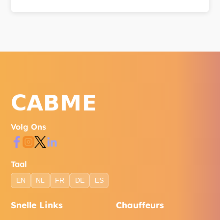
Bereik ons via WhatsApp, telefoon of het
contactformulier op onze website.
Volg Ons
Taal
EN
NL
FR
DE
ES
Snelle Links
Chauffeurs