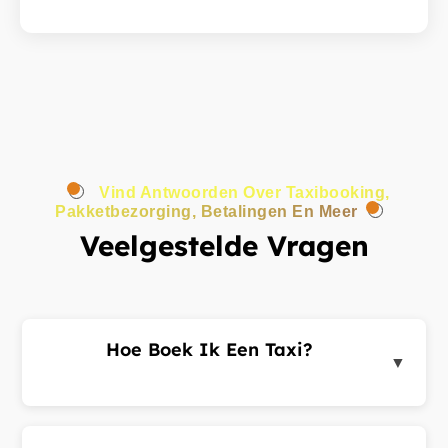
Vind Antwoorden Over Taxibooking,
Pakketbezorging, Betalingen En Meer
Veelgestelde Vragen
Hoe Boek Ik Een Taxi?
▼
Log in op het klantenportaal of de app, voer uw
ophaal- en bestemmingsadres in en dien een
ritverzoek in. Chauffeurs in de buurt sturen u