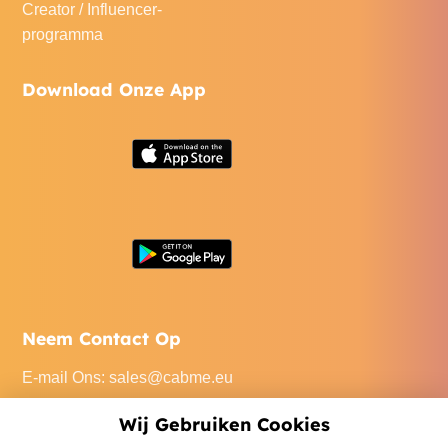
Creator / Influencer-
programma
Download Onze App
Neem Contact Op
E-mail Ons
:
sales@cabme.eu
Bel Ons
: +32 471 22 0045
Wij Gebruiken Cookies
Ons Kantoor
: De Keyserlei 60C/1301, 2018 Antwerpen,