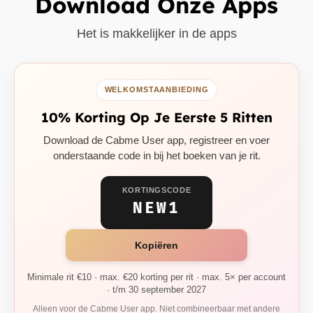
Download Onze Apps
Het is makkelijker in de apps
WELKOMSTAANBIEDING
10% Korting Op Je Eerste 5 Ritten
Download de Cabme User app, registreer en voer
onderstaande code in bij het boeken van je rit.
KORTINGSCODE
NEW1
Kopiëren
Minimale rit €10 · max. €20 korting per rit · max. 5× per account
· t/m 30 september 2027
Alleen voor de Cabme User app. Niet combineerbaar met andere