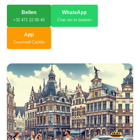
Bellen
WhatsApp
+32 471 22 00 45
Chat om te boeken
App
Download CabMe