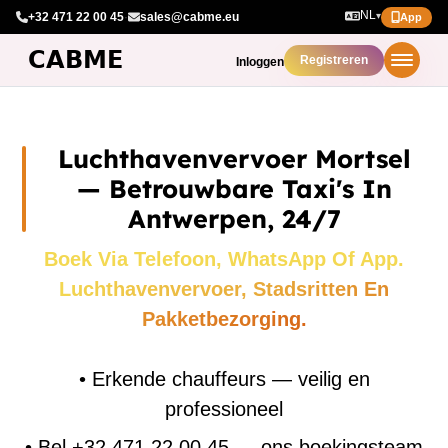
NL
+32 471 22 00 45
·
sales@cabme.eu
▾
App
Registreren
Inloggen
Luchthavenvervoer Mortsel
— Betrouwbare Taxi's In
Antwerpen, 24/7
Boek Via Telefoon, WhatsApp Of App.
Luchthavenvervoer, Stadsritten En
Pakketbezorging.
•
Erkende chauffeurs — veilig en
professioneel
•
Bel +32 471 22 00 45 — ons boekingsteam