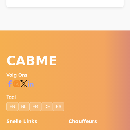
Bereik ons via WhatsApp, telefoon of het
contactformulier op onze website.
Volg Ons
Taal
EN
NL
FR
DE
ES
Snelle Links
Chauffeurs