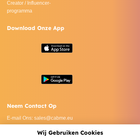
Creator / Influencer-
programma
Download Onze App
Neem Contact Op
E-mail Ons
:
sales@cabme.eu
Bel Ons
: +32 471 22 0045
Wij Gebruiken Cookies
Ons Kantoor
: De Keyserlei 60C/1301, 2018 Antwerpen,