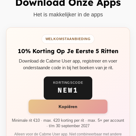
Download Onze Apps
Het is makkelijker in de apps
WELKOMSTAANBIEDING
10% Korting Op Je Eerste 5 Ritten
Download de Cabme User app, registreer en voer
onderstaande code in bij het boeken van je rit.
KORTINGSCODE
NEW1
Kopiëren
Minimale rit €10 · max. €20 korting per rit · max. 5× per account
· t/m 30 september 2027
Alleen voor de Cabme User app. Niet combineerbaar met andere