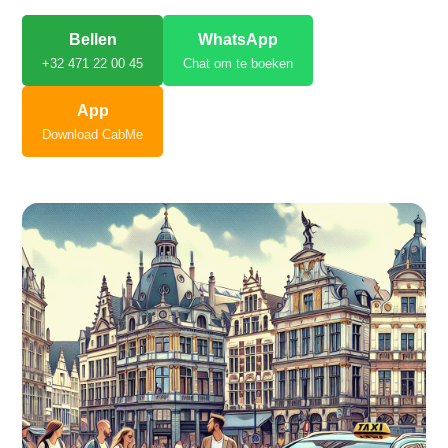
Bellen
WhatsApp
+32 471 22 00 45
Chat om te boeken
App
Download CabMe