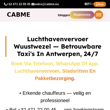
NL
+32 471 22 00 45
·
sales@cabme.eu
▾
App
Registreren
Inloggen
Luchthavenvervoer
Wuustwezel — Betrouwbare
Taxi's In Antwerpen, 24/7
Boek Via Telefoon, WhatsApp Of App.
Luchthavenvervoer, Stadsritten En
Pakketbezorging.
•
Erkende chauffeurs — veilig en
professioneel
•
Bel +32 471 22 00 45 — ons boekingsteam