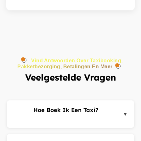
Vind Antwoorden Over Taxibooking,
Pakketbezorging, Betalingen En Meer
Veelgestelde Vragen
Hoe Boek Ik Een Taxi?
▼
Log in op het klantenportaal of de app, voer uw
ophaal- en bestemmingsadres in en dien een
ritverzoek in. Chauffeurs in de buurt sturen u