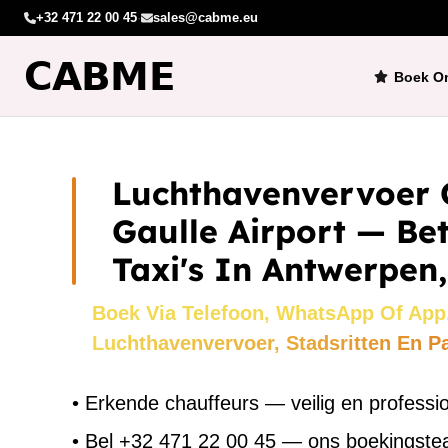
+32 471 22 00 45
·
sales@cabme.eu
Boek On
Luchthavenvervoer 
Gaulle Airport — B
Taxi's In Antwerpen,
Boek Via Telefoon, WhatsApp Of App
Luchthavenvervoer, Stadsritten En P
•
Erkende chauffeurs — veilig en professi
•
Bel +32 471 22 00 45 — ons boekingst