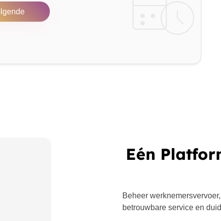
lgende
Eén Platfor
Beheer werknemersvervoer,
betrouwbare service en duide