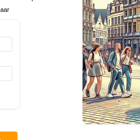
baar
p