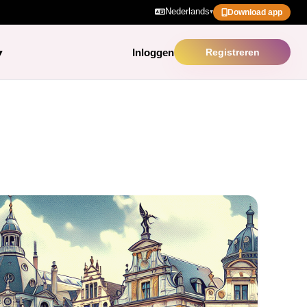
Nederlands
▾
Download app
Inloggen
Registreren
▾