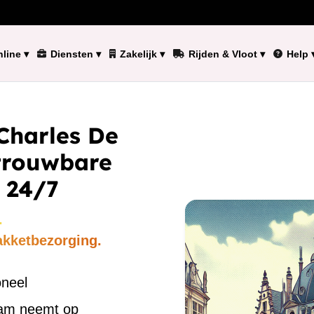
line
▾
Diensten
▾
Zakelijk
▾
Rijden & Vloot
▾
Help
Charles De
etrouwbare
 24/7
.
akketbezorging.
oneel
eam neemt op