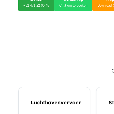
+32 471 22 00 45
Chat om te boeken
Download 
C
Luchthavenvervoer
St