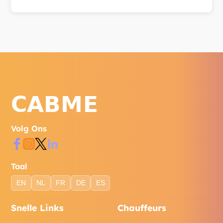
Bereik ons via WhatsApp, telefoon of het
contactformulier op onze website.
Volg Ons
Taal
EN
NL
FR
DE
ES
Snelle Links
Chauffeurs