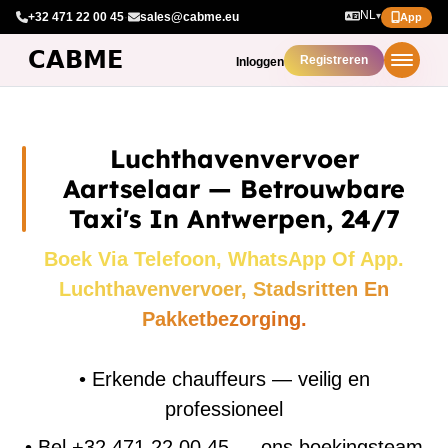
NL
+32 471 22 00 45
·
sales@cabme.eu
▾
App
Registreren
Inloggen
Luchthavenvervoer
Aartselaar — Betrouwbare
Taxi's In Antwerpen, 24/7
Boek Via Telefoon, WhatsApp Of App.
Luchthavenvervoer, Stadsritten En
Pakketbezorging.
•
Erkende chauffeurs — veilig en
professioneel
•
Bel +32 471 22 00 45 — ons boekingsteam