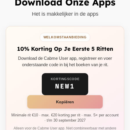
Download Onze Apps
Het is makkelijker in de apps
WELKOMSTAANBIEDING
10% Korting Op Je Eerste 5 Ritten
Download de Cabme User app, registreer en voer
onderstaande code in bij het boeken van je rit.
KORTINGSCODE
NEW1
Kopiëren
Minimale rit €10 · max. €20 korting per rit · max. 5× per account
· t/m 30 september 2027
Alleen voor de Cabme User app. Niet combineerbaar met andere