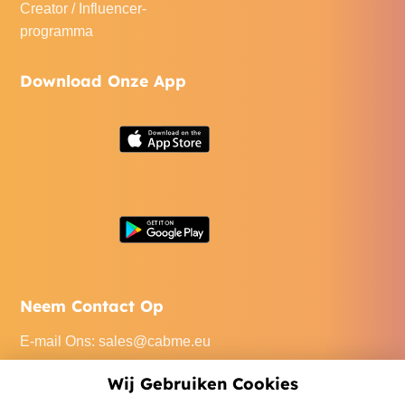
Creator / Influencer-
programma
Download Onze App
Neem Contact Op
E-mail Ons
:
sales@cabme.eu
Bel Ons
: +32 471 22 0045
Wij Gebruiken Cookies
Ons Kantoor
: De Keyserlei 60C/1301, 2018 Antwerpen,