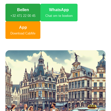
Bellen
WhatsApp
+32 471 22 00 45
Chat om te boeken
App
Download CabMe