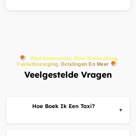
Vind Antwoorden Over Taxibooking,
Pakketbezorging, Betalingen En Meer
Veelgestelde Vragen
Hoe Boek Ik Een Taxi?
▼
Log in op het klantenportaal of de app, voer uw
ophaal- en bestemmingsadres in en dien een
ritverzoek in. Chauffeurs in de buurt sturen u