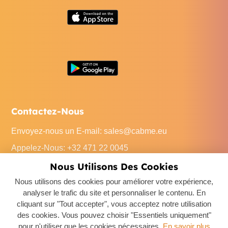
Contactez-Nous
Envoyez-nous un E-mail
:
sales@cabme.eu
Appelez-Nous
: +32 471 22 0045
Notre Bureau
: De Keyserlei 60C/1301, 2018 Antwerpen,
Nous Utilisons Des Cookies
Belgium
Nous utilisons des cookies pour améliorer votre expérience,
analyser le trafic du site et personnaliser le contenu. En
cliquant sur "Tout accepter", vous acceptez notre utilisation
des cookies. Vous pouvez choisir "Essentiels uniquement"
pour n'utiliser que les cookies nécessaires.
En savoir plus