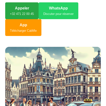
Appeler
WhatsApp
+32 471 22 00 45
Discuter pour réserver
App
Télécharger CabMe