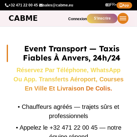
FR
+32 471 22 00 45
·
sales@cabme.eu
▾
App
S'inscrire
Connexion
Event Transport — Taxis
Fiables À Anvers, 24h/24
Réservez Par Téléphone, WhatsApp
Ou App. Transferts Aéroport, Courses
En Ville Et Livraison De Colis.
•
Chauffeurs agréés — trajets sûrs et
professionnels
•
Appelez le +32 471 22 00 45 — notre
équipe répond