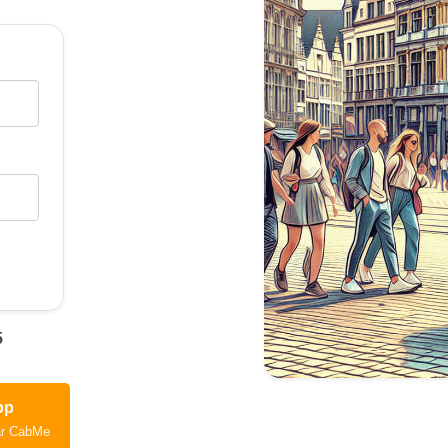
5
pp
ar CabMe