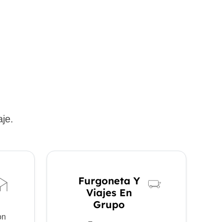
aje.
Furgoneta Y
Viajes En
Grupo
on