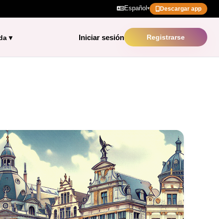
Español
▾
Descargar app
Iniciar sesión
Registrarse
da
▾