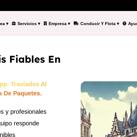
nea
▾
Servicios
▾
Empresa
▾
Conducir Y Flota
▾
Ayu
s Fiables En
pp. Traslados Al
a De Paquetes.
s y profesionales
quipo responde
nibles