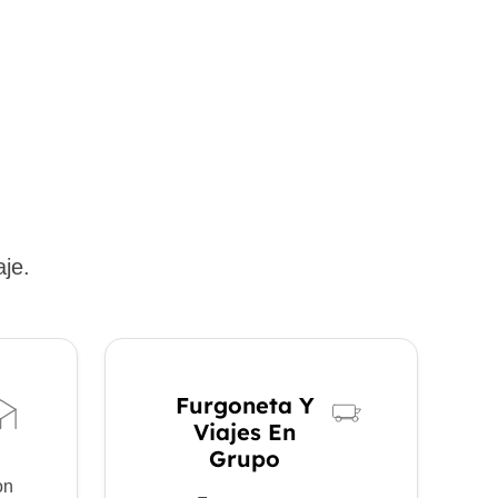
aje.
Furgoneta Y
Viajes En
Grupo
on