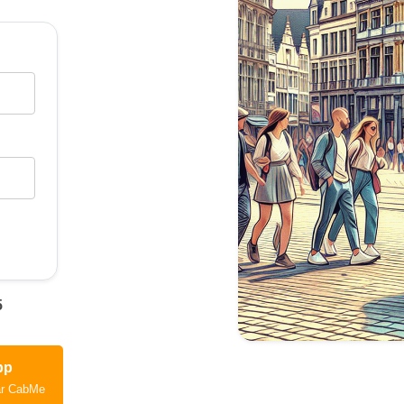
5
pp
ar CabMe