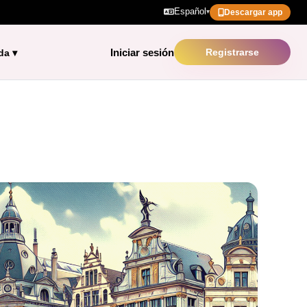
Español
▾
Descargar app
Iniciar sesión
Registrarse
da
▾