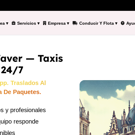
nea
▾
Servicios
▾
Empresa
▾
Conducir Y Flota
▾
Ayu
Waver — Taxis
 24/7
pp. Traslados Al
a De Paquetes.
s y profesionales
quipo responde
nibles