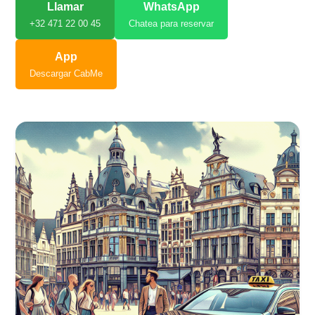
Llamar
WhatsApp
+32 471 22 00 45
Chatea para reservar
App
Descargar CabMe