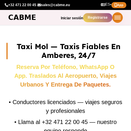
ES
+32 471 22 00 45
·
sales@cabme.eu
▾
App
Registrarse
Iniciar sesión
Taxi Mol — Taxis Fiables En
Amberes, 24/7
Reserva Por Teléfono, WhatsApp O
App. Traslados Al Aeropuerto, Viajes
Urbanos Y Entrega De Paquetes.
•
Conductores licenciados — viajes seguros
y profesionales
•
Llama al +32 471 22 00 45 — nuestro
equipo responde