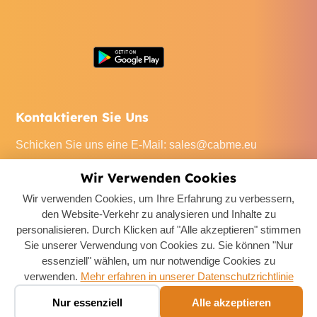
Kontaktieren Sie Uns
Schicken Sie uns eine E-Mail
:
sales@cabme.eu
Rufen Sie uns an
: +32 471 22 0045
Wir Verwenden Cookies
Unser Büro
: De Keyserlei 60C/1301, 2018 Antwerpen,
Wir verwenden Cookies, um Ihre Erfahrung zu verbessern,
Belgium
den Website-Verkehr zu analysieren und Inhalte zu
personalisieren. Durch Klicken auf "Alle akzeptieren" stimmen
Sie unserer Verwendung von Cookies zu. Sie können "Nur
essenziell" wählen, um nur notwendige Cookies zu
verwenden.
Mehr erfahren in unserer Datenschutzrichtlinie
Boek een taxi ✨
Copyright ©
2026
Taxi Provincie Antwerpen
. All Rights
🚕
Nur essenziell
Alle akzeptieren
Chat · prijs in seconden
Reserved.