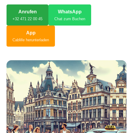
Anrufen
WhatsApp
+32 471 22 00 45
Chat zum Buchen
App
CabMe herunterladen