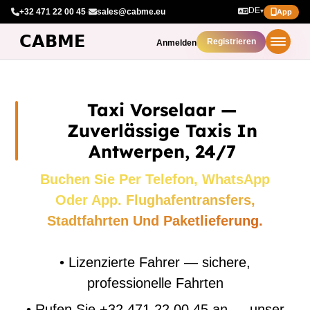
DE
+32 471 22 00 45
·
sales@cabme.eu
▾
App
Registrieren
Anmelden
Taxi Vorselaar —
Zuverlässige Taxis In
Antwerpen, 24/7
Buchen Sie Per Telefon, WhatsApp
Oder App. Flughafentransfers,
Stadtfahrten Und Paketlieferung.
•
Lizenzierte Fahrer — sichere,
professionelle Fahrten
•
Rufen Sie +32 471 22 00 45 an — unser