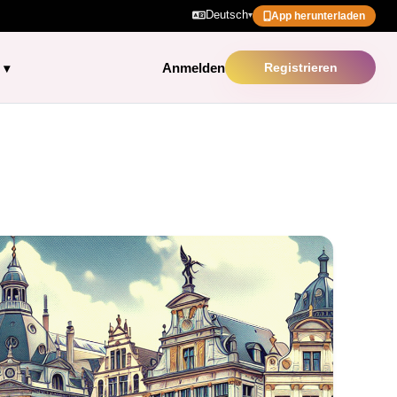
Deutsch
▾
App herunterladen
Anmelden
Registrieren
▾