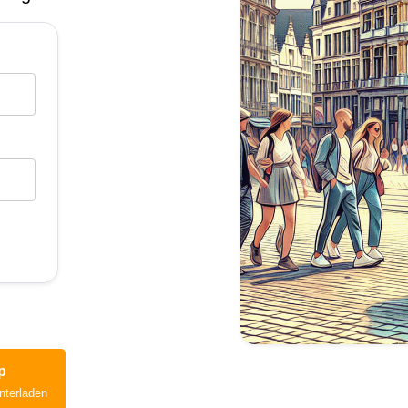
p
nterladen