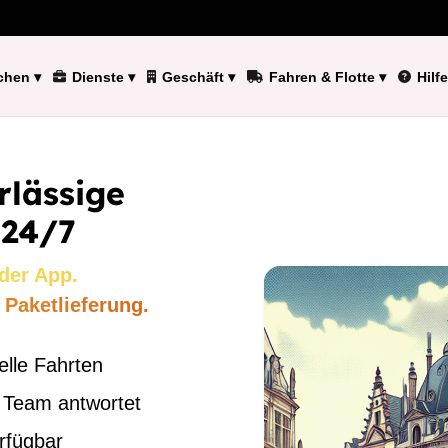
chen
▾
Dienste
▾
Geschäft
▾
Fahren & Flotte
▾
Hilfe
rlässige
 24/7
der App.
 Paketlieferung.
elle Fahrten
 Team antwortet
rfügbar