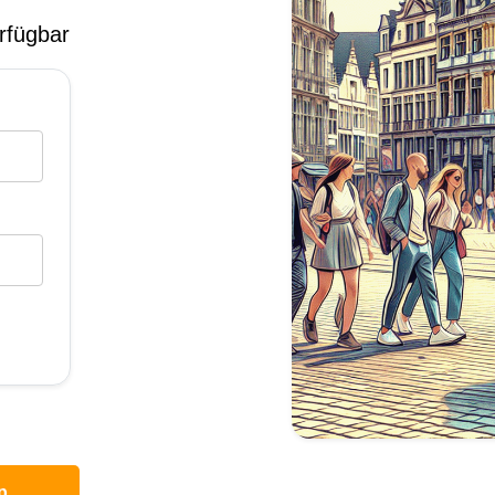
rfügbar
p