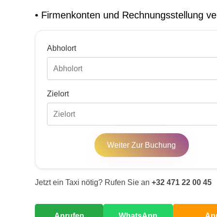
•
Firmenkonten und Rechnungsstellung ve
Abholort
Zielort
Weiter Zur Buchung
Jetzt ein Taxi nötig? Rufen Sie an
+32 471 22 00 45
Anrufen
WhatsApp
Ap