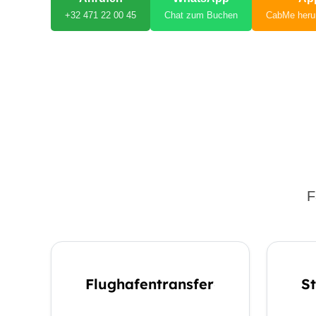
+32 471 22 00 45
Chat zum Buchen
CabMe heru
F
Flughafentransfer
S