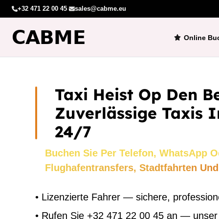
+32 471 22 00 45
·
sales@cabme.eu
Online Bu
Taxi Heist Op Den B
Zuverlässige Taxis 
24/7
Buchen Sie Per Telefon, WhatsApp O
Flughafentransfers, Stadtfahrten Und
•
Lizenzierte Fahrer — sichere, profession
•
Rufen Sie +32 471 22 00 45 an — unser