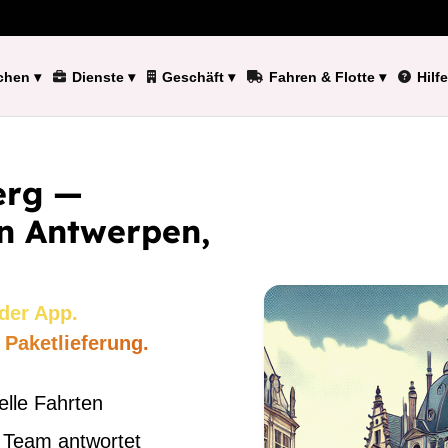
chen
▾
Dienste
▾
Geschäft
▾
Fahren & Flotte
▾
Hilfe
erg —
In Antwerpen,
der App.
 Paketlieferung.
elle Fahrten
 Team antwortet