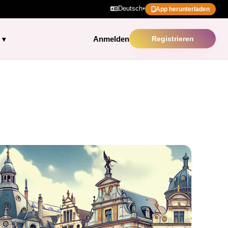
Deutsch
▾
App herunterladen
Anmelden
Registrieren
▾