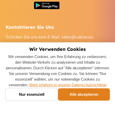
Kontaktieren Sie Uns
Schicken Sie uns eine E-Mail
:
sales@cabme.eu
Rufen Sie uns an
: +32 471 22 0045
Wir Verwenden Cookies
Unser Büro
: De Keyserlei 60C/1301, 2018 Antwerpen,
Wir verwenden Cookies, um Ihre Erfahrung zu verbessern,
Belgium
den Website-Verkehr zu analysieren und Inhalte zu
personalisieren. Durch Klicken auf "Alle akzeptieren" stimmen
Sie unserer Verwendung von Cookies zu. Sie können "Nur
essenziell" wählen, um nur notwendige Cookies zu
verwenden.
Mehr erfahren in unserer Datenschutzrichtlinie
Boek een taxi ✨
Copyright ©
2026
Taxi Provincie Antwerpen
. All Rights
🚕
Nur essenziell
Alle akzeptieren
Chat · prijs in seconden
Reserved.
Cookie-Einstellungen
Datenschutzrichtlinie
AGB
Rechtliches
Rückerstattungsrichtlinie
Kontaktieren Sie Uns