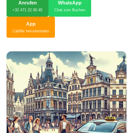
Anrufen
WhatsApp
+32 471 22 00 45
Chat zum Buchen
App
CabMe herunterladen