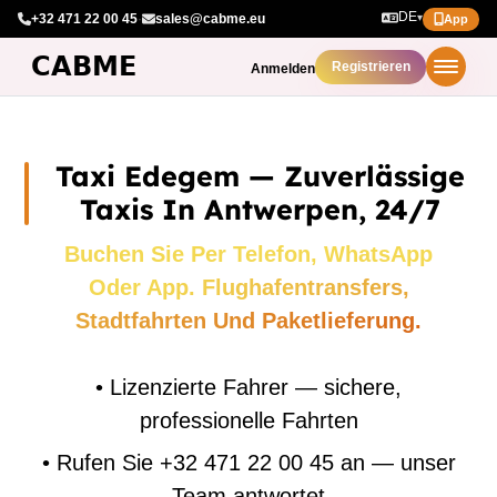
DE
+32 471 22 00 45
·
sales@cabme.eu
▾
App
Registrieren
Anmelden
Taxi Edegem — Zuverlässige
Taxis In Antwerpen, 24/7
Buchen Sie Per Telefon, WhatsApp
Oder App. Flughafentransfers,
Stadtfahrten Und Paketlieferung.
•
Lizenzierte Fahrer — sichere,
professionelle Fahrten
•
Rufen Sie +32 471 22 00 45 an — unser
Team antwortet