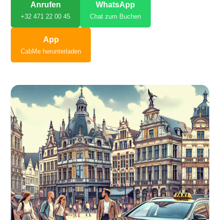
Anrufen
WhatsApp
+32 471 22 00 45
Chat zum Buchen
App
CabMe herunterladen