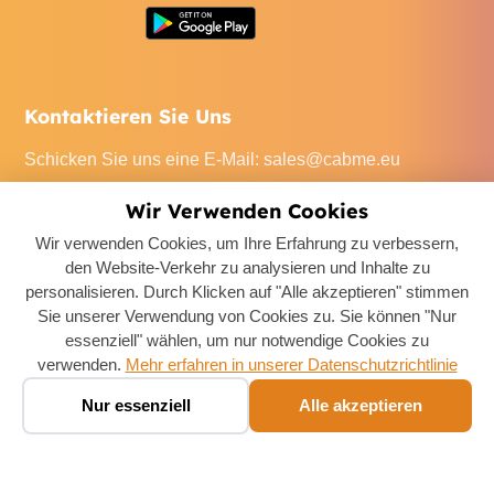
Kontaktieren Sie Uns
Schicken Sie uns eine E-Mail
:
sales@cabme.eu
Rufen Sie uns an
: +32 471 22 0045
Wir Verwenden Cookies
Unser Büro
: De Keyserlei 60C/1301, 2018 Antwerpen,
Wir verwenden Cookies, um Ihre Erfahrung zu verbessern,
Belgium
den Website-Verkehr zu analysieren und Inhalte zu
personalisieren. Durch Klicken auf "Alle akzeptieren" stimmen
Sie unserer Verwendung von Cookies zu. Sie können "Nur
essenziell" wählen, um nur notwendige Cookies zu
verwenden.
Mehr erfahren in unserer Datenschutzrichtlinie
Boek een taxi ✨
Copyright ©
2026
Taxi Provincie Antwerpen
. All Rights
🚕
Nur essenziell
Alle akzeptieren
Chat · prijs in seconden
Reserved.
Cookie-Einstellungen
Datenschutzrichtlinie
AGB
Rechtliches
Rückerstattungsrichtlinie
Kontaktieren Sie Uns