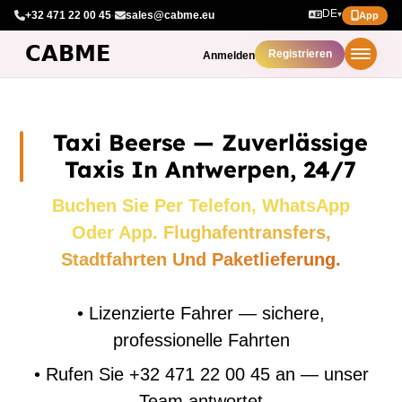
DE
+32 471 22 00 45
·
sales@cabme.eu
▾
App
Registrieren
Anmelden
Taxi Beerse — Zuverlässige
Taxis In Antwerpen, 24/7
Buchen Sie Per Telefon, WhatsApp
Oder App. Flughafentransfers,
Stadtfahrten Und Paketlieferung.
•
Lizenzierte Fahrer — sichere,
professionelle Fahrten
•
Rufen Sie +32 471 22 00 45 an — unser
Team antwortet